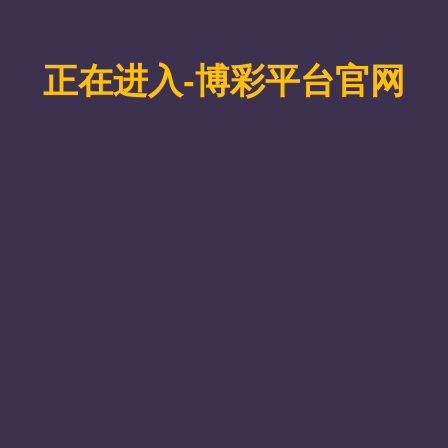
.研究背景与意义
国必先强农，农强方能国强。基本实现农业现代化是2035年基本
作会议强调“没有农业强国就没有整个现代化强国；没有农业农